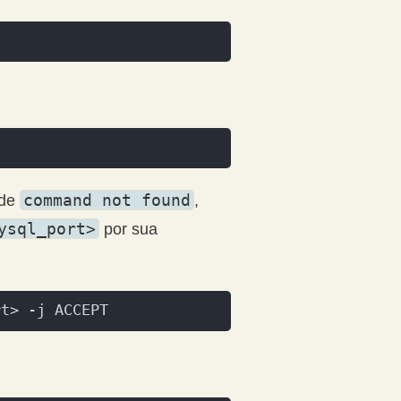
command not found
 de
,
ysql_port>
por sua
rt> -j ACCEPT