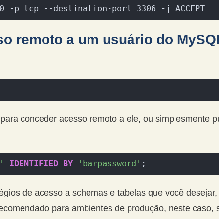
0 -p tcp --destination-port 3306 -j ACCEPT
so remoto a um usuário do MySQ
para conceder acesso remoto a ele, ou simplesmente pu
'
IDENTIFIED
BY
'barpassword'
;
ilégios de acesso a schemas e tabelas que você desejar
recomendado para ambientes de produção, neste caso, se