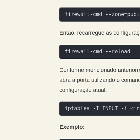
firewall-cmd --zone=publ
Então, recarregue as configuraçõ
firewall-cmd --reload
Conforme mencionado anteriorm
abra a porta utilizando o coman
configuração atual:
iptables -I INPUT -i <in
Exemplo: