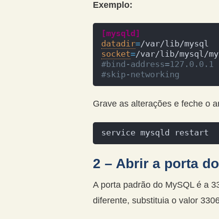
Exemplo:
[mysqld]
datadir
=
/var/lib/mysql
socket
=
/var/lib/mysql/my
#bind-address=127.0.0.1
#skip-networking
Grave as alterações e feche o a
service mysqld restart
2 – Abrir a porta d
A porta padrão do MySQL é a 33
diferente, substituia o valor 33