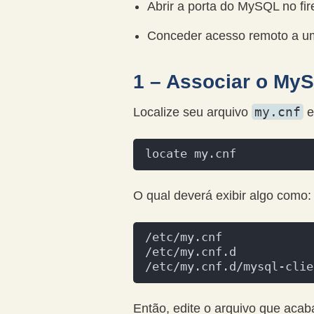
Abrir a porta do MySQL no fir
Conceder acesso remoto a u
1 – Associar o MyS
my.cnf
Localize seu arquivo
e
locate my.cnf
O qual deverá exibir algo como:
/etc/my.cnf
/etc/my.cnf.d
/etc/my.cnf.d/mysql-clie
Então, edite o arquivo que aca