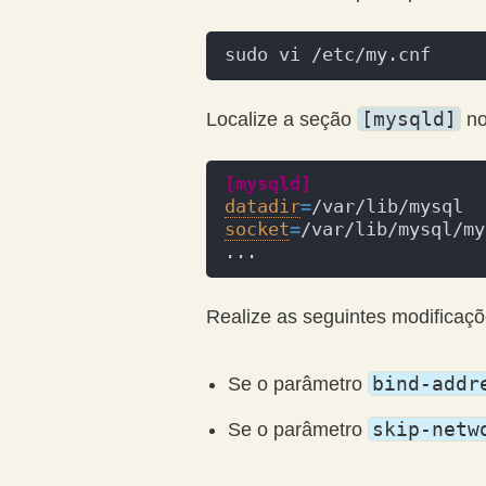
sudo vi /etc/my.cnf
[mysqld]
Localize a seção
no
[mysqld]
datadir
=
/var/lib/mysql
socket
=
/var/lib/mysql/my
...
Realize as seguintes modificaçõ
bind-addr
Se o parâmetro
skip-netw
Se o parâmetro