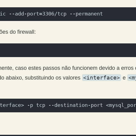
ic --add-port=3306/tcp --permanent
es do firewall:
ente, caso estes passos não funcionem devido a erros
<interface>
<m
do abaixo, substituindo os valores
e
terface> -p tcp --destination-port <mysql_po