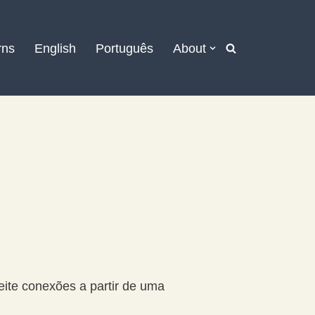
rns
English
Português
About
eite conexões a partir de uma