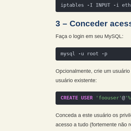
iptables -I INPUT -i eth
3 – Conceder aces
Faça o login em seu MySQL:
mysql -u root -p
Opcionalmente, crie um usuário 
usuário existente:
CREATE
USER
'foouser'
@
'%
Conceda a este usuário os priv
acesso a tudo (fortemente não 