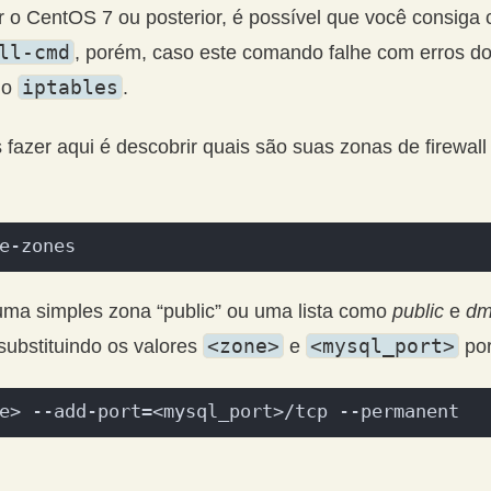
 o CentOS 7 ou posterior, é possível que você consiga c
ll-cmd
, porém, caso este comando falhe com erros do
iptables
do
.
fazer aqui é descobrir quais são suas zonas de firewall a
e-zones
uma simples zona “public” ou uma lista como
public
e
dm
<zone>
<mysql_port>
substituindo os valores
e
por
e> --add-port=<mysql_port>/tcp --permanent