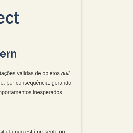
ações válidas de objetos
null
o, por consequência, gerando
mportamentos inesperados
itada não está presente ou