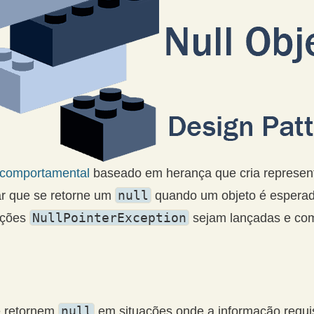
 comportamental
baseado em herança que cria represent
null
ar que se retorne um
quando um objeto é esperad
NullPointerException
ceções
sejam lançadas e co
null
 retornem
em situações onde a informação requis