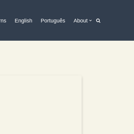
rns
English
Português
About